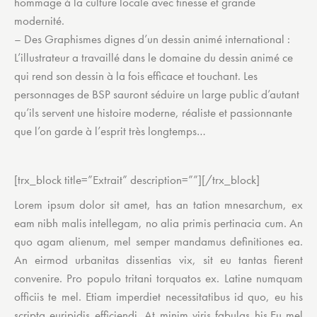
hommage à la culture locale avec finesse et grande
modernité.
– Des Graphismes dignes d’un dessin animé international :
L’illustrateur a travaillé dans le domaine du dessin animé ce
qui rend son dessin à la fois efficace et touchant. Les
personnages de BSP sauront séduire un large public d’autant
qu’ils servent une histoire moderne, réaliste et passionnante
que l’on garde à l’esprit très longtemps…
[trx_block title=”Extrait” description=””][/trx_block]
Lorem ipsum dolor sit amet, has an tation mnesarchum, ex
eam nibh malis intellegam, no alia primis pertinacia cum. An
quo agam alienum, mel semper mandamus definitiones ea.
An eirmod urbanitas dissentias vix, sit eu tantas fierent
convenire. Pro populo tritani torquatos ex. Latine numquam
officiis te mel. Etiam imperdiet necessitatibus id quo, eu his
scripta euripidis efficiendi. At minim viris fabulas his.Eu mel