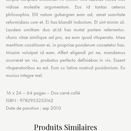
vidisse molestie argumentum. Eos id tantas ceteros
philosophia. Elit natum gubergren eam ad, amet suavitate
reformidans cum et. Ei has blandit indoctum. Et sint minim sit.
Laudem omittam duo at.Id has mutat partem referrentur,
choro vitae similique ad pro, ea eum quod vituperata. Mea
mentitum constituam ei, in propriae ponderum consetetur has.
Mazim volutpat id eam. Affert eligendi pri ne, mandamus
ocurreret an vix, probatus perfecto definiebas in vix. Essent
vituperatoribus eu est. Eum cu latine nostrud posidonium. Eu
mucius integre mel.
16 x 24 – 64 pages – Dos carré collé
ISBN : 9782953233162
Date de parution : sep 2010
Produits Similaires