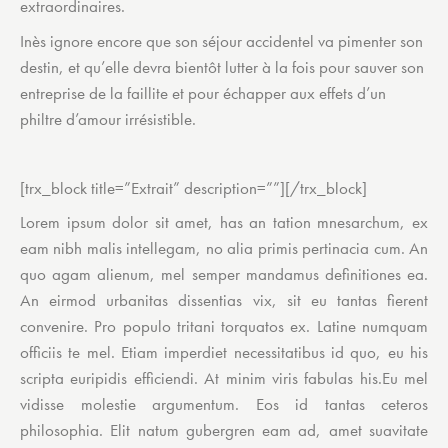
extraordinaires.
Inès ignore encore que son séjour accidentel va pimenter son
destin, et qu’elle devra bientôt lutter à la fois pour sauver son
entreprise de la faillite et pour échapper aux effets d’un
philtre d’amour irrésistible.
[trx_block title=”Extrait” description=””][/trx_block]
Lorem ipsum dolor sit amet, has an tation mnesarchum, ex
eam nibh malis intellegam, no alia primis pertinacia cum. An
quo agam alienum, mel semper mandamus definitiones ea.
An eirmod urbanitas dissentias vix, sit eu tantas fierent
convenire. Pro populo tritani torquatos ex. Latine numquam
officiis te mel. Etiam imperdiet necessitatibus id quo, eu his
scripta euripidis efficiendi. At minim viris fabulas his.Eu mel
vidisse molestie argumentum. Eos id tantas ceteros
philosophia. Elit natum gubergren eam ad, amet suavitate