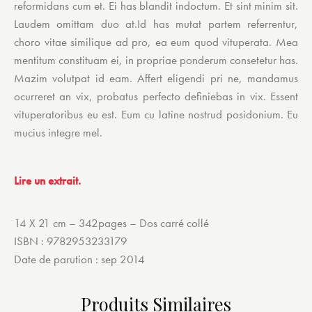
reformidans cum et. Ei has blandit indoctum. Et sint minim sit.
Laudem omittam duo at.Id has mutat partem referrentur,
choro vitae similique ad pro, ea eum quod vituperata. Mea
mentitum constituam ei, in propriae ponderum consetetur has.
Mazim volutpat id eam. Affert eligendi pri ne, mandamus
ocurreret an vix, probatus perfecto definiebas in vix. Essent
vituperatoribus eu est. Eum cu latine nostrud posidonium. Eu
mucius integre mel.
Lire un extrait.
14 X 21 cm – 342pages – Dos carré collé
ISBN : 9782953233179
Date de parution : sep 2014
Produits Similaires