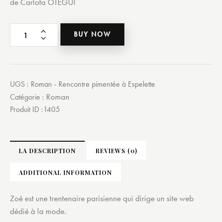
de Carlota OTEGUI
quantité
BUY NOW
de
Rencontre
pimentée
à
UGS :
Roman - Rencontre pimentée à Espelette
Espelette
Roman
Catégorie :
Produit ID :
1405
LA DESCRIPTION
REVIEWS (0)
ADDITIONAL INFORMATION
Zoé est une trentenaire parisienne qui dirige un site web
dédié à la mode.